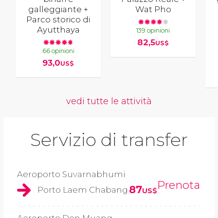
galleggiante +
Wat Pho
Parco storico di
Ayutthaya
139 opinioni
82,5
US$
66 opinioni
93,0
US$
vedi tutte le attività
Servizio di transfer
Aeroporto Suvarnabhumi
Prenota
87
Porto Laem Chabang
US$
Aeroporto Don Muang