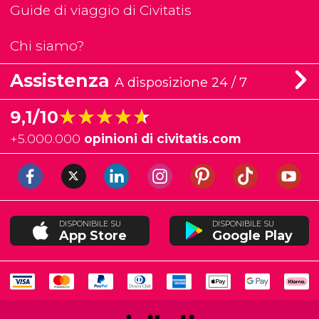
Guide di viaggio di Civitatis
Chi siamo?
Assistenza
A disposizione 24 / 7
★★★★★
★★★★★
9,1/10
+
5.000.000
opinioni di civitatis.com
DISPONIBILE SU
DISPONIBILE SU
App Store
Google Play