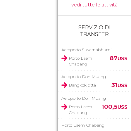
vedi tutte le attività
SERVIZIO DI
TRANSFER
Aeroporto Suvarnabhumi
87
Porto Laem
US$
Chabang
Aeroporto Don Muang
31
Bangkok città
US$
Aeroporto Don Muang
100,5
Porto Laem
US$
Chabang
Porto Laem Chabang