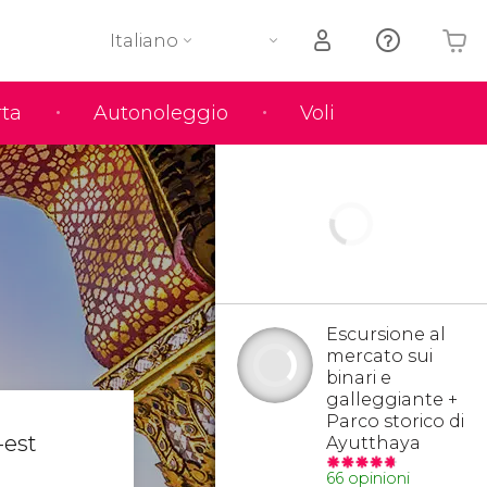
Italiano
rta
Autonoleggio
Voli
Il tuo carrello è vuoto
Escursione al
mercato sui
binari e
galleggiante +
Parco storico di
-est
Ayutthaya
66 opinioni