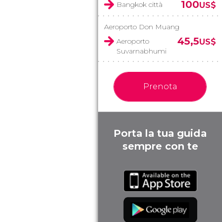
100
Bangkok città
US$
Aeroporto Don Muang
45,5
Aeroporto
US$
Suvarnabhumi
Prenota
Porta la tua guida
sempre con te