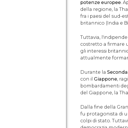
potenze europee
. A
della regione, la Tha
fra i paesi del sud-e
britannico (India e B
Tuttavia, l'indipende
costretto a firmare
gli interessi britann
attualmente formano
Durante la
Seconda
con il
Giappone
, ra
bombardamenti degli 
del Giappone, la Thail
Dalla fine della Gran
fu protagonista di u
colpi di stato. Tuttav
democrazia modern