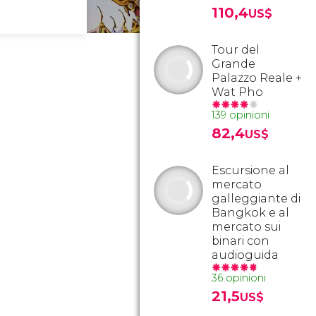
110,4
US$
Tour del
Grande
Palazzo Reale +
Wat Pho
139 opinioni
82,4
US$
Escursione al
mercato
galleggiante di
Bangkok e al
mercato sui
binari con
audioguida
36 opinioni
21,5
US$