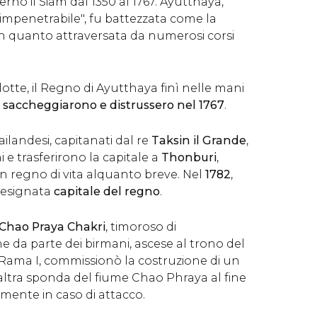
rnò il Siam dal 1350 al 1767. Ayutthaya,
 impenetrabile", fu battezzata come la
in quanto attraversata da numerosi corsi
lotte, il Regno di Ayutthaya finì nelle mani
a
saccheggiarono e distrussero nel 1767
.
ailandesi, capitanati dal re
Taksin il Grande
,
 e trasferirono la capitale a
Thonburi
,
n regno di vita alquanto breve. Nel
1782
,
esignata
capitale del regno
.
Chao Praya Chakri
, timoroso di
ne da parte dei birmani, ascese al trono del
 Rama I, commissionò la costruzione di un
'altra sponda del fiume Chao Phraya al fine
ilmente in caso di attacco.