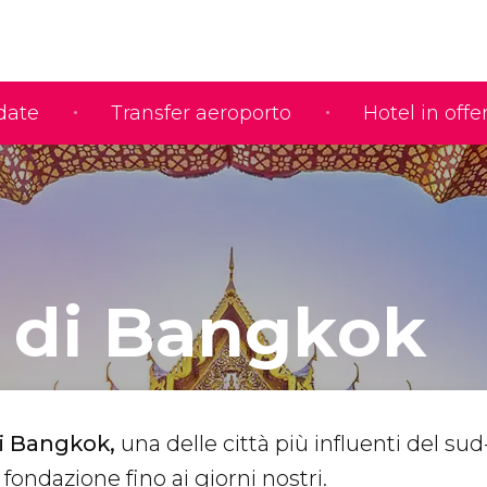
idate
Transfer aeroporto
Hotel in offe
a di Bangkok
di Bangkok,
una delle città più influenti del sud
a fondazione fino ai giorni nostri.