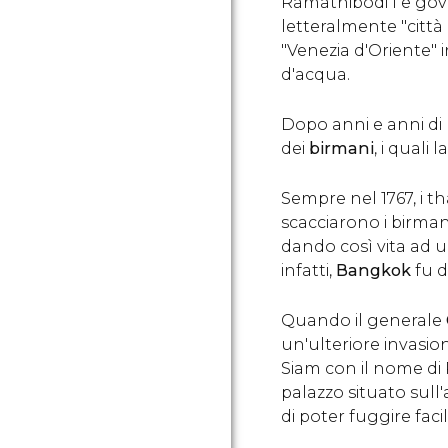
Ramathibodi I e gove
letteralmente "città
"Venezia d'Oriente" 
d'acqua.
Dopo anni e anni di 
dei
birmani
, i quali l
Sempre nel 1767, i th
scacciarono i birmani
dando così vita ad u
infatti,
Bangkok
fu d
Quando il generale
un'ulteriore invasio
Siam con il nome di
palazzo situato sull
di poter fuggire fac