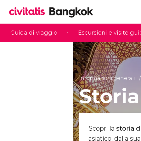
Guida di viaggio
Escursioni e visite gu
Informazioni generali
Stori
Scopri la
storia 
asiatico, dalla su