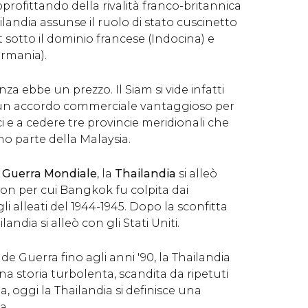
pprofittando della rivalità franco-britannica
ilandia assunse il ruolo di stato cuscinetto
st sotto il dominio francese (Indocina) e
irmania).
nza ebbe un prezzo. Il Siam si vide infatti
 un accordo commerciale vantaggioso per
ici e a cedere tre provincie meridionali che
 parte della Malaysia.
 Guerra Mondiale
, la
Thailandia
si alleò
gion per cui Bangkok fu colpita dai
alleati del 1944-1945. Dopo la sconfitta
andia si alleò con gli Stati Uniti.
de Guerra fino agli anni '90, la Thailandia
na storia turbolenta, scandita da ripetuti
ia, oggi la Thailandia si definisce una
a.