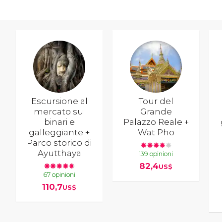
Escursione al
Tour del
mercato sui
Grande
binari e
Palazzo Reale +
galleggiante +
Wat Pho
Parco storico di
Ayutthaya
139 opinioni
82,4
US$
67 opinioni
110,7
US$