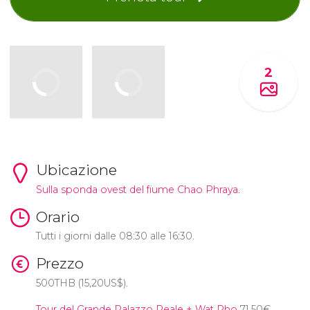
2
Ubicazione
Sulla sponda ovest del fiume Chao Phraya.
Orario
Tutti i giorni dalle 08:30 alle 16:30.
Prezzo
500
THB
(15,20
US$
).
Tour del Grande Palazzo Reale + Wat Pho
71,50
€