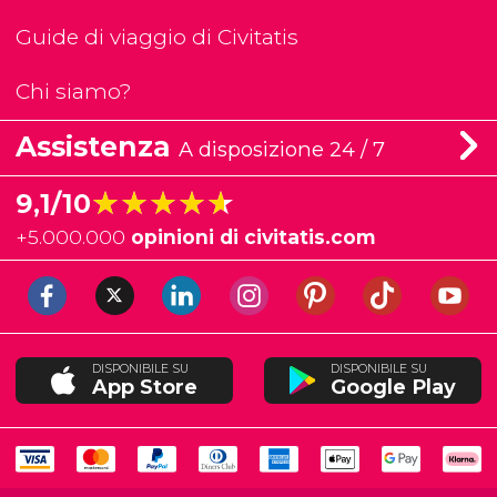
Guide di viaggio di Civitatis
Chi siamo?
Assistenza
A disposizione 24 / 7
★★★★★
★★★★★
9,1/10
+
5.000.000
opinioni di civitatis.com
DISPONIBILE SU
DISPONIBILE SU
App Store
Google Play