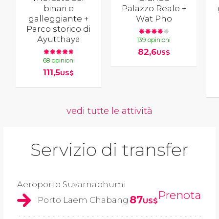
binari e
Palazzo Reale +
galleggiante +
Wat Pho
Parco storico di
Ayutthaya
139 opinioni
82,6
US$
68 opinioni
111,5
US$
vedi tutte le attività
Servizio di transfer
Aeroporto Suvarnabhumi
Prenota
87
Porto Laem Chabang
US$