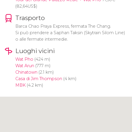
(82,64
US$
)
Trasporto
Barca Chao Praya Express, fermata The Chang.
Si può prendere a Saphan Taksin (Skytrain Silom Line)
o alle fermate intermedie.
Luoghi vicini
Wat Pho
(424 m)
Wat Arun
(777 m)
Chinatown
(2.1 km)
Casa di Jim Thompson
(4 km)
MBK
(4.2 km)
Clicca per usare la mappa