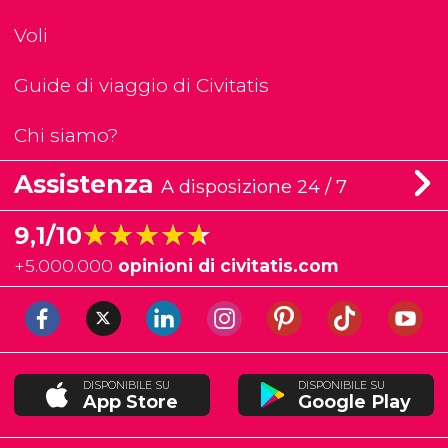
Voli
Guide di viaggio di Civitatis
Chi siamo?
Assistenza
A disposizione 24 / 7
★★★★★
★★★★★
9,1/10
+
5.000.000
opinioni di civitatis.com
DISPONIBILE SU
DISPONIBILE SU
App Store
Google Play