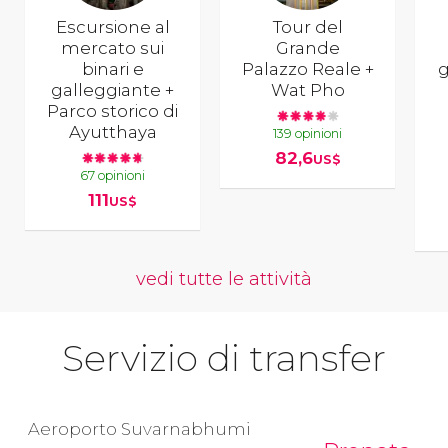
Escursione al
Tour del
mercato sui
Grande
binari e
Palazzo Reale +
g
galleggiante +
Wat Pho
Parco storico di
Ayutthaya
139 opinioni
82,6
US$
67 opinioni
111
US$
vedi tutte le attività
Servizio di transfer
Aeroporto Suvarnabhumi